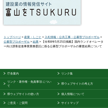
トップページ
>
産業・しごと
>
入札情報・公共工事・公募型プロポーザル
>
公募型プロポーザル
>
結果
> 【令和8年5月25日掲載】国内ランドオペレータ
ー向け誘客促進事業業務委託に係る公募型プロポーザルの審査結果について
庁舎案内
リンク集
リンク・著作権・免責事項
につい
県ウェブサイトの考え方
て
県ウェブサイトの使い方
個人情報について
ご意見・ご質問
サイトマップ