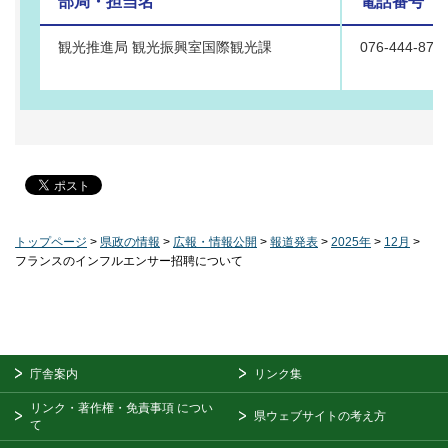
部局・担当名
電話番号
観光推進局 観光振興室国際観光課
076-444-875
トップページ
>
県政の情報
>
広報・情報公開
>
報道発表
>
2025年
>
12月
>
フランスのインフルエンサー招聘について
庁舎案内
リンク集
リンク・著作権・免責事項
につい
県ウェブサイトの考え方
て