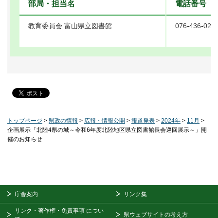
部局・担当名
電話番号
教育委員会 富山県立図書館
076-436-022
トップページ
>
県政の情報
>
広報・情報公開
>
報道発表
>
2024年
>
11月
>
企画展示「北陸4県の城～令和6年度北陸地区県立図書館長会巡回展示～」開
催のお知らせ
庁舎案内
リンク集
リンク・著作権・免責事項
につい
県ウェブサイトの考え方