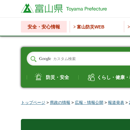
富山県
安全・安心情報
富山防災WEB
防災・安全
くらし・健康・
トップページ
>
県政の情報
>
広報・情報公開
>
報道発表
>