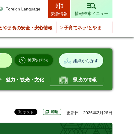
Foreign Language
情報検索メニュー
緊急情報
とやま食の安全・安心情報
子育てネッ!とやま
検索の方法
組織から探す
魅力・観光・文化
県政の情報
印刷
更新日：2026年2月26日