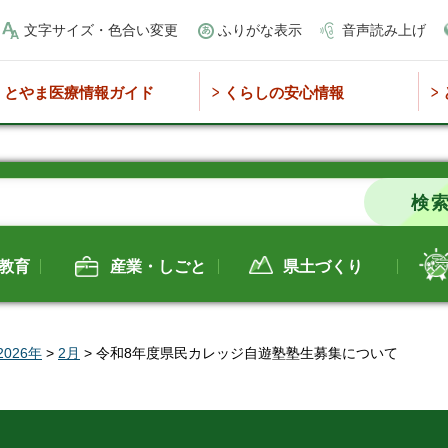
文字サイズ・色合い変更
ふりがな表示
音声読み上げ
とやま医療情報ガイド
くらしの安心情報
教育
産業・しごと
県土づくり
2026年
>
2月
> 令和8年度県民カレッジ自遊塾塾生募集について