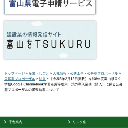
トップページ
>
産業・しごと
>
入札情報・公共工事・公募型プロポーザル
>
公募型プロポーザル
>
結果
> 【令和8年2月13日掲載】令和8年度富山県公立
学校Google Chromebook学習者用等端末一式の導入業務（購入）に係る公募
型プロポーザルの審査結果について
庁舎案内
リンク集