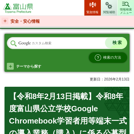
富山県
情報検索
緊急情報
閲覧補助
メニュー
安全・安心情報
検索の方法
テーマから探す
更新日：2026年2月13日
【令和8年2月13日掲載】令和8年
度富山県公立学校Google
Chromebook学習者用等端末一式
の導入業務（購入）に係る公募型