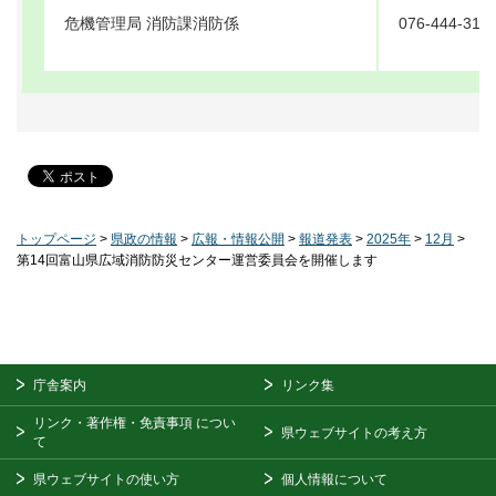
危機管理局 消防課消防係
076-444-318
トップページ
>
県政の情報
>
広報・情報公開
>
報道発表
>
2025年
>
12月
>
第14回富山県広域消防防災センター運営委員会を開催します
庁舎案内
リンク集
リンク・著作権・免責事項
につい
県ウェブサイトの考え方
て
県ウェブサイトの使い方
個人情報について