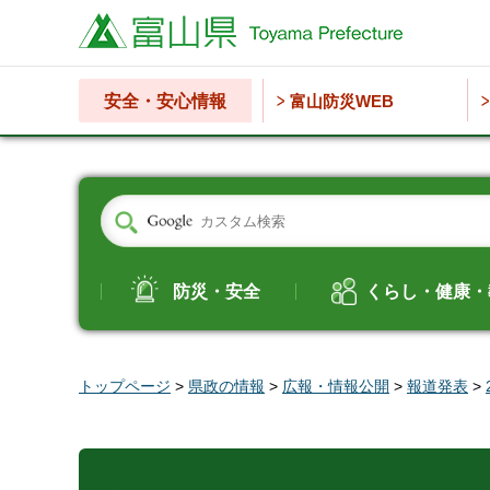
富山県
安全・安心情報
富山防災WEB
防災・安全
くらし・健康・
トップページ
>
県政の情報
>
広報・情報公開
>
報道発表
>