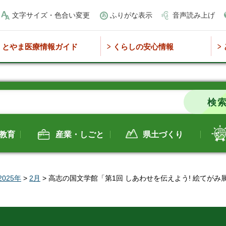
文字サイズ・色合い変更
ふりがな表示
音声読み上げ
とやま医療情報ガイド
くらしの安心情報
教育
産業・しごと
県土づくり
2025年
>
2月
> 高志の国文学館「第1回 しあわせを伝えよう! 絵てが