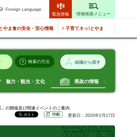
Foreign Language
情報検索メニュー
緊急情報
とやま食の安全・安心情報
子育てネッ!とやま
検索の方法
組織から探す
魅力・観光・文化
県政の情報
み展」の開催及び関連イベントのご案内
印刷
更新日：2025年2月17日