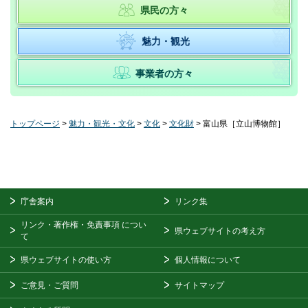
県民の方々
魅力・観光
事業者の方々
トップページ
>
魅力・観光・文化
>
文化
>
文化財
> 富山県［立山博物館］
庁舎案内
リンク集
リンク・著作権・免責事項
につい
県ウェブサイトの考え方
て
県ウェブサイトの使い方
個人情報について
ご意見・ご質問
サイトマップ