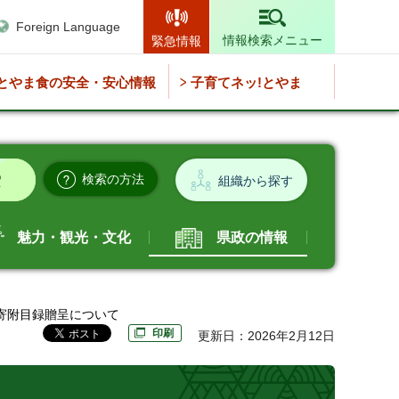
Foreign Language
情報検索メニュー
緊急情報
とやま食の安全・安心情報
子育てネッ!とやま
検索の方法
組織から探す
魅力・観光・文化
県政の情報
の寄附目録贈呈について
印刷
更新日：2026年2月12日