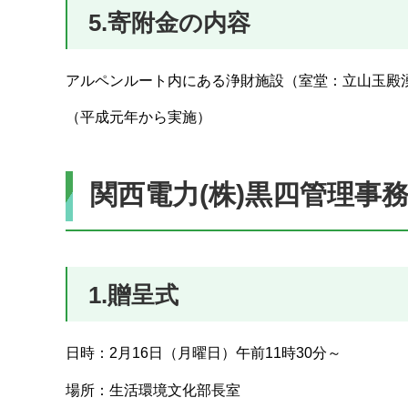
5.寄附金の内容
アルペンルート内にある浄財施設（室堂：立山玉殿
（平成元年から実施）
関西電力(株)黒四管理事
1.贈呈式
日時：2月16日（月曜日）午前11時30分～
場所：生活環境文化部長室