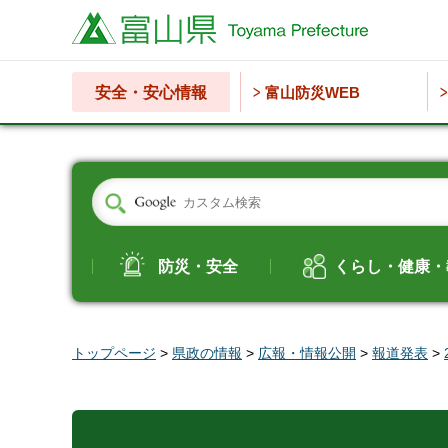
富山県
安全・安心情報
富山防災WEB
防災・安全
くらし・健康・
トップページ
>
県政の情報
>
広報・情報公開
>
報道発表
>