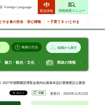
Foreign Language
情報検索メニュー
緊急情報
とやま食の安全・安心情報
子育てネッ!とやま
検索の方法
組織から探す
魅力・観光・文化
県政の情報
掲載】2027年国際園芸博覧会屋内出展基本設計業務委託公募型
印刷
更新日：2025年11月12日