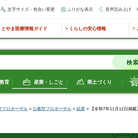
文字サイズ・色合い変更
ふりがな表示
音声読み上げ
とやま医療情報ガイド
くらしの安心情報
教育
産業・しごと
県土づくり
型プロポーザル
>
公募型プロポーザル
>
結果
> 【令和7年11月12日