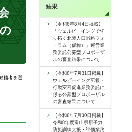
結果
会
【令和8年8月4日掲載】
の
「ウェルビーイングで切
り拓く北陸人口戦略フォ
ーラム（仮称）」運営業
務委託公募型プロポーザ
ルの審査結果について
【令和8年7月31日掲載】
候補者を選
ウェルビーイング広報・
行動変容促進業務委託に
係る公募型プロポーザル
の審査結果について
【令和8年7月30日掲載】
令和8年度富山県原子力
防災訓練支援・評価業務