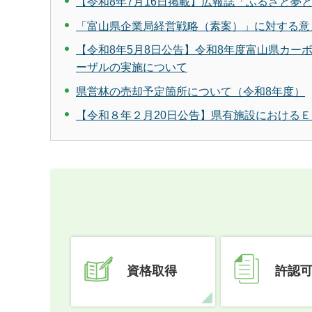
【令和8年7月16日掲載】広報誌「ふるさと夢
「富山県企業局経営戦略（素案）」に対する意
【令和8年5月8日公告】令和8年度富山県カ
ーザルの実施について
県営林の売却予定箇所について（令和8年度）
【令和８年２月20日公告】県有施設における
資格取得
許認