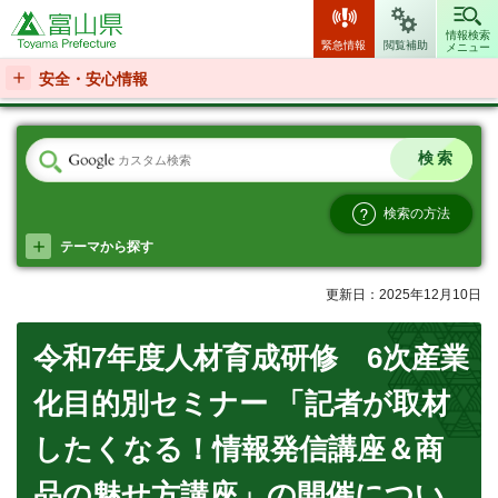
富山県
情報検索
緊急情報
閲覧補助
メニュー
安全・安心情報
検索の方法
テーマから探す
更新日：2025年12月10日
令和7年度人材育成研修 6次産業
化目的別セミナー 「記者が取材
したくなる！情報発信講座＆商
品の魅せ方講座」の開催につい