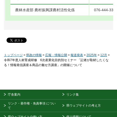
農林水産部 農村振興課農村活性化係
076-444-338
トップページ
>
県政の情報
>
広報・情報公開
>
報道発表
>
2025年
>
12月
>
令和7年度人材育成研修 6次産業化目的別セミナー 「記者が取材したくな
る！情報発信講座＆商品の魅せ方講座」の開催について
庁舎案内
リンク集
リンク・著作権・免責事項
につい
県ウェブサイトの考え方
て
県ウェブサイトの使い方
個人情報について