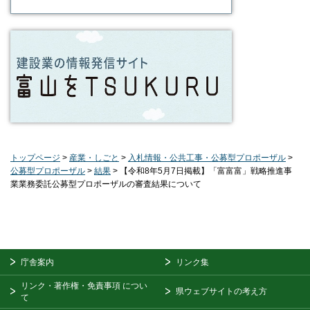
トップページ
>
産業・しごと
>
入札情報・公共工事・公募型プロポーザル
>
公募型プロポーザル
>
結果
> 【令和8年5月7日掲載】「富富富」戦略推進事
業業務委託公募型プロポーザルの審査結果について
庁舎案内
リンク集
リンク・著作権・免責事項
につい
県ウェブサイトの考え方
て