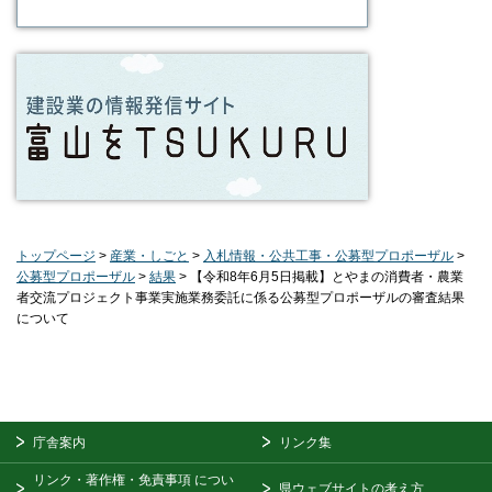
トップページ
>
産業・しごと
>
入札情報・公共工事・公募型プロポーザル
>
公募型プロポーザル
>
結果
> 【令和8年6月5日掲載】とやまの消費者・農業
者交流プロジェクト事業実施業務委託に係る公募型プロポーザルの審査結果
について
庁舎案内
リンク集
リンク・著作権・免責事項
につい
県ウェブサイトの考え方