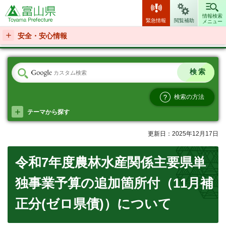
富山県
情報検索
緊急情報
閲覧補助
メニュー
安全・安心情報
検索の方法
テーマから探す
更新日：2025年12月17日
令和7年度農林水産関係主要県単
独事業予算の追加箇所付（11月補
正分(ゼロ県債)）について