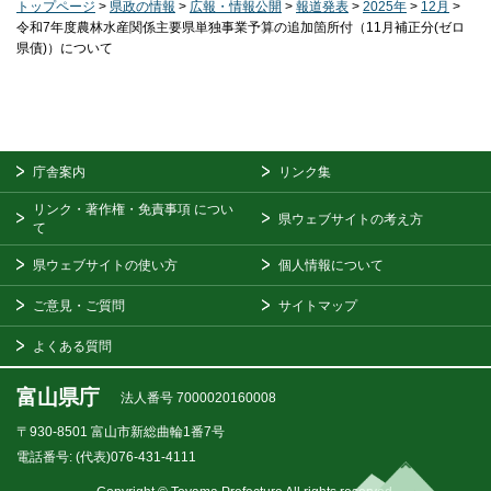
トップページ
>
県政の情報
>
広報・情報公開
>
報道発表
>
2025年
>
12月
>
令和7年度農林水産関係主要県単独事業予算の追加箇所付（11月補正分(ゼロ
県債)）について
庁舎案内
リンク集
リンク・著作権・免責事項
につい
県ウェブサイトの考え方
て
県ウェブサイトの使い方
個人情報について
ご意見・ご質問
サイトマップ
よくある質問
富山県庁
法人番号 7000020160008
〒930-8501
富山市新総曲輪1番7号
電話番号:
(代表)076-431-4111