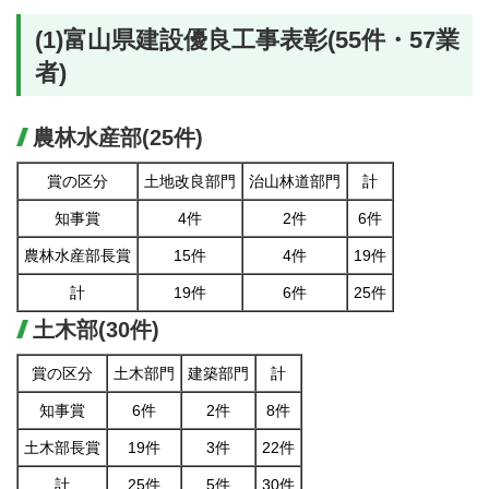
(1)富山県建設優良工事表彰(55件・57業
者)
農林水産部(25件)
賞の区分
土地改良部門
治山林道部門
計
知事賞
4件
2件
6件
農林水産部長賞
15件
4件
19件
計
19件
6件
25件
土木部(30件)
賞の区分
土木部門
建築部門
計
知事賞
6件
2件
8件
土木部長賞
19件
3件
22件
計
25件
5件
30件