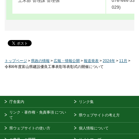
土木部 管理課 管理係
076-444-33
029)
トップページ
>
県政の情報
>
広報・情報公開
>
報道発表
>
2024年
>
11月
>
令和6年度富山県建設優良工事表彰等表彰式の開催について
庁舎案内
リンク集
リンク・著作権・免責事項
につい
県ウェブサイトの考え方
て
県ウェブサイトの使い方
個人情報について