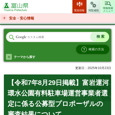
富山県
情報検索
緊急情報
閲覧補助
メニュー
安全・安心情報
検索の方法
テーマから探す
更新日：2025年10月23日
【令和7年8月29日掲載】富岩運河
環水公園有料駐車場運営事業者選
定に係る公募型プロポーザルの
審査結果について