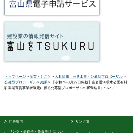
トップページ
>
産業・しごと
>
入札情報・公共工事・公募型プロポーザル
>
公募型プロポーザル
>
結果
> 【令和7年8月29日掲載】富岩運河環水公園有料
駐車場運営事業者選定に係る公募型プロポーザルの審査結果について
庁舎案内
リンク集
リンク・著作権・免責事項
につい