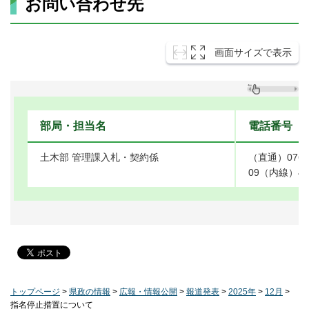
お問い合わせ先
画面サイズで表示
部局・担当名
電話番号
土木部 管理課入札・契約係
（直通）076-4
09（内線）40
トップページ
>
県政の情報
>
広報・情報公開
>
報道発表
>
2025年
>
12月
>
指名停止措置について