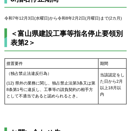
令和7年12月3日(水曜日)から令和8年2月2日(月曜日)まで(2カ月)
＜富山県建設工事等指名停止要領別
表第2＞
措置要件
期間
（独占禁止法違反行為）
当該認定をし
た日から2月
(12) 県外の業務に関し、独占禁止法第3条又は第
以上18月以
8条第1号に違反し、工事等の請負契約の相手方
内
として不適当であると認められるとき。