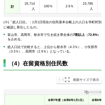
25,714
23,785
100％
2.6％
1
計
人
人
(※)「総人口比」：1月1日現在の住民基本台帳上の人口を市町村別
に確認し算出したもの。
富山市、高岡市、射水市で引き続き県全体の
7割以上
（
72.8%
）
を占める。
総人口比で比較すると、上位から射水市（4.3％）、小矢部市
（3.3％）、高岡市（2.9％）となっている。
（4）在留資格別住民数
画面サイズで表示
令和7年度（令和8年1月1日）
令和6年度