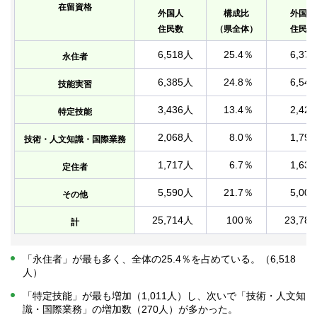
在留資格
外国人
構成比
外国人
住民数
（県全体）
住民数
6,518人
25.4％
6,37
永住者
6,385人
24.8％
6,54
技能実習
3,436人
13.4％
2,42
特定技能
2,068人
8.0％
1,79
技術・人文知識・国際業務
1,717人
6.7％
1,63
定住者
5,590人
21.7％
5,00
その他
25,714人
100％
23,78
計
「永住者」が最も多く、全体の25.4％を占めている。（6,518
人）
「特定技能」が最も増加（1,011人）し、次いで「技術・人文知
識・国際業務」の増加数（270人）が多かった。