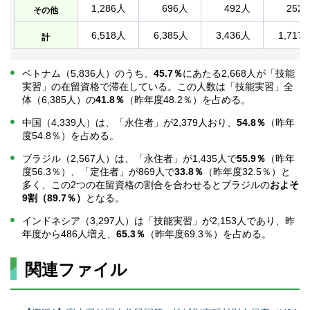
1,286人
696人
492人
252
その他
6,518人
6,385人
3,436人
1,717
計
ベトナム（5,836人）のうち、
45.7％
にあたる2,668人が「技能
実習」の在留資格で滞在している。この人数は「技能実習」全
体（6,385人）の
41.8％
（昨年度48.2％）を占める。
中国（4,339人）は、「永住者」が2,379人おり、
54.8％
（昨年
度54.8％）を占める。
ブラジル（2,567人）は、「永住者」が1,435人で
55.9％
（昨年
度56.3％）、「定住者」が869人で
33.8％
（昨年度32.5％）と
多く、この2つの在留資格の割合を合わせるとブラジルの
およそ
9割
（89.7％）
となる。
インドネシア（3,297人）は「技能実習」が2,153人であり、昨
年度から486人増え、
65.3％
（昨年度69.3％）を占める。
関連ファイル