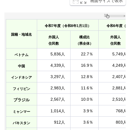
画面サイズで表示
令和7年度（令和8年1月1日）
令和6年度（令
国籍・地域名
外国人
構成比
外国人
住民数
（県全体）
住民数
5,836人
22.7％
5,749人
ベトナム
4,339人
16.9％
4,249人
中国
3,297人
12.8％
2,407人
インドネシア
2,983人
11.6％
2,881人
フィリピン
2,567人
10.0％
2,510人
ブラジル
1,014人
3.9％
768人
ミャンマー
912人
3.6％
803人
パキスタン