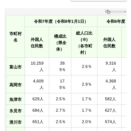
令和7年度（令和8年1月1日）
令和6年度（
総人口比
市町村
構成比
構
外国人
(※)
外国人
名
（県全
（
住民数
（各市町
住民数
体）
村）
10,259
39.
9,316
2.6％
富山市
人
9％
人
4,609
17.
4,368
2.9％
高岡市
人
9％
人
629人
2.5％
1.7％
582人
魚津市
684人
2.7％
1.7％
627人
氷見市
651人
2.5％
2.0％
574人
滑川市