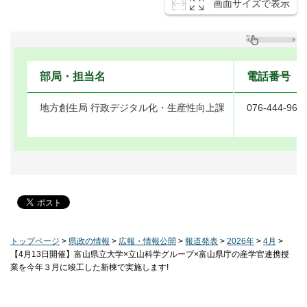
画面サイズで表示
部局・担当名
電話番号
地方創生局 行政デジタル化・生産性向上課
076-444-965
トップページ
>
県政の情報
>
広報・情報公開
>
報道発表
>
2026年
>
4月
>
【4月13日開催】富山県立大学×立山科学グループ×富山県庁の産学官連携授
業を今年３月に竣工した新棟で実施します!