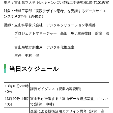
場所：富山県立大学 射水キャンパス 情報工学研究棟1階 T101教室
対象：情報工学部「実践デザイン思考」を受講するデータサイエ
ンス学科3年生（約40名）
講師：立山科学株式会社 デジタルソリューション事業部
プロジェクトマネージャー 高畑 琢 / 主任技師 舘盛 浩
二
富山県地方創生局 デジタル化推進室
主任 中林 健
当日スケジュール
13時10分-13時
講義ガイダンス（授業内容説明）
40分
13時40分-14時
富山県が推進する「富山データ連携基盤」につい
40分
て(講師：中林)
企業による技術活用とデザイン思考（講師：高