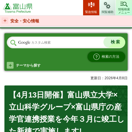
富山県
情報検索
緊急情報
閲覧補助
メニュー
安全・安心情報
検索の方法
テーマから探す
更新日：2026年4月8日
【4月13日開催】富山県立大学×
立山科学グループ×富山県庁の産
学官連携授業を今年３月に竣工し
た新棟で実施します!