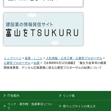
トップページ
>
産業・しごと
>
入札情報・公共工事・公募型プロポーザル
>
公募型プロポーザル
>
結果
> 【令和8年6月12日掲載】「働き方改革等の横展
開推進事業」デジタル広報業務に係る公募型プロポーザルの結果について
庁舎案内
リンク集
リンク・著作権・免責事項
につい
県ウェブサイトの考え方
て