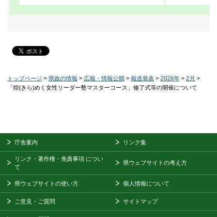
トップページ
>
県政の情報
>
広報・情報公開
>
報道発表
>
2026年
>
2月
>
「煌(きら)めく女性リーダー塾マスターコース」修了式等の開催について
庁舎案内
リンク集
リンク・著作権・免責事項
につい
県ウェブサイトの考え方
て
県ウェブサイトの使い方
個人情報について
ご意見・ご質問
サイトマップ