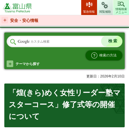
富山県
情報検索
緊急情報
閲覧補助
メニュー
安全・安心情報
検索の方法
テーマから探す
更新日：2026年2月10日
「煌(きら)めく女性リーダー塾マ
スターコース」修了式等の開催
について