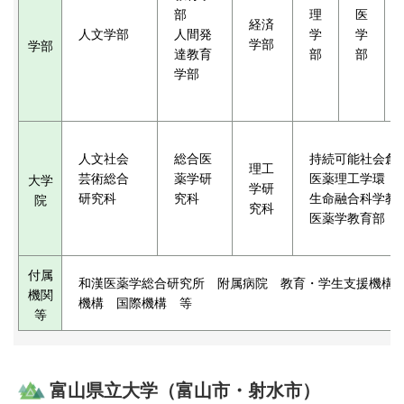
部
理
医
経済
人文学部
人間発
学
学
学部
学部
達教育
部
部
学部
人文社会
総合医
持続可能社会創
理工
芸術総合
薬学研
医薬理工学環
大学
学研
研究科
究科
生命融合科学教
院
究科
医薬学教育部
付属
和漢医薬学総合研究所 附属病院 教育・学生支援機構
機関
機構 国際機構 等
等
富山県立大学（富山市・射水市）