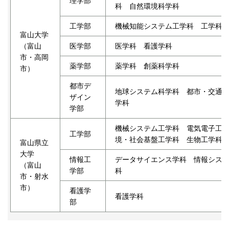
理学部
科 自然環境科学科
工学部
機械知能システム工学科 工学科
富山大学
（富山
医学部
医学科 看護学科
市・
高岡
薬学部
薬学科 創薬科学科
市）
都市デ
地球システム科学科 都市・交通
ザイン
学科
学部
機械システム工学科 電気電子工
工学部
境・社会基盤工学科 生物工学科
富山県立
大学
情報工
データサイエンス学科 情報シス
（富山
学部
科
市・射水
市）
看護学
看護学科
部