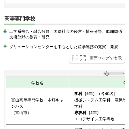
高等専門学校
工学系複合・融合分野、国際社会の経営・情報分野、船舶関係
技術分野の教育・研究
ソリューションセンターを中心とした産学連携の充実・発展
画面サイズで表示
学校名
学
学科（5年）
（各40名）
富山高等専門学校 本郷キャ
機械システム工学科 電気制
ンパス
学科
（富山市）
専攻科（2年）
エコデザイン工学専攻