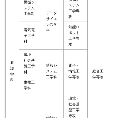
機械シ
ステム
ステム
工学専
データ
工学科
攻
サイエ
ンス学
知能ロ
電気電
科
ボット
子工学
工学専
科
攻
環境・
社会基
看
看
情報シ
電子・
盤工学
護
護
ステム
情報工
総合工
科
学
学
工学科
学専攻
学専攻
科
専
生物工
攻
学科
環境・
社会基
盤工学
専攻
知能ロ