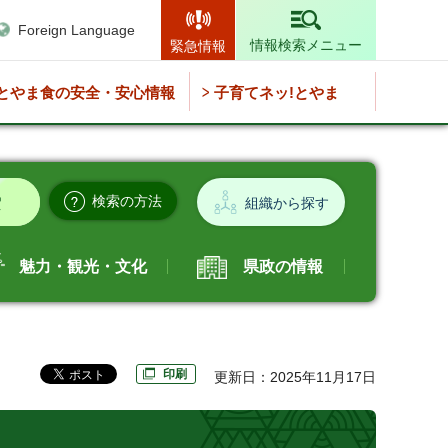
Foreign Language
情報検索メニュー
緊急情報
とやま食の安全・安心情報
子育てネッ!とやま
検索の方法
組織から探す
魅力・観光・文化
県政の情報
印刷
更新日：2025年11月17日