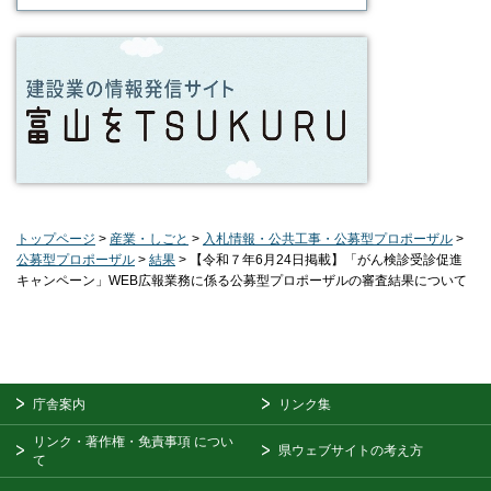
トップページ
>
産業・しごと
>
入札情報・公共工事・公募型プロポーザル
>
公募型プロポーザル
>
結果
> 【令和７年6月24日掲載】「がん検診受診促進
キャンペーン」WEB広報業務に係る公募型プロポーザルの審査結果について
庁舎案内
リンク集
リンク・著作権・免責事項
につい
県ウェブサイトの考え方
て