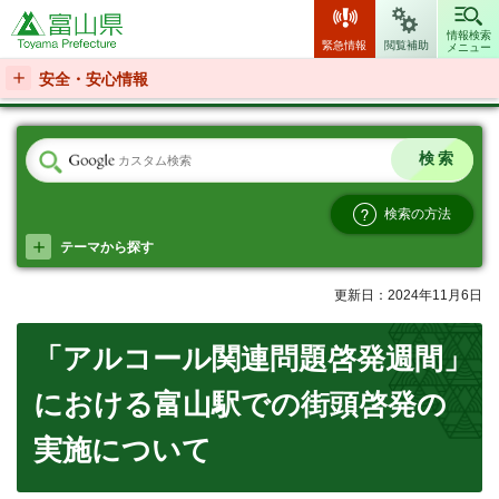
富山県
情報検索
緊急情報
閲覧補助
メニュー
安全・安心情報
検索の方法
テーマから探す
更新日：2024年11月6日
「アルコール関連問題啓発週間」
における富山駅での街頭啓発の
実施について