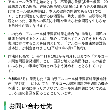
アルコール依存症を始めとする、不適切な飲酒(多量の飲酒、20
歳未満の者の飲酒、妊婦の飲酒等)の影響による心身の健康障害
(アルコール健康障害)は、本人の健康の問題であるだけでな
く、これに関連して生ずる飲酒運転、暴力、虐待、自殺等の問
題といった、家族への深刻な影響や重大な社会問題を生じさせ
る危険性が高くなります。
このため、アルコール健康障害対策を総合的に推進し、国民の
健康を保護するとともに、安心して暮らすことのできる社会の
実現に寄与することを目的として、「アルコール健康障害対策
基本法」が制定されました(平成26年6月1日施行)。
同法第10条では、毎年11月10日から同月16日までを「アルコー
ル関連問題啓発週間」とし、国及び地方公共団体は、その趣旨
にふさわしい事業が実施されるよう努めることとされていま
す。
令和5年3月に策定した「富山県アルコール健康障害対策推進計
画（第2期）」においても、アルコール関連問題啓発週間の機会
を通じ、飲酒に伴うリスクやアルコール関連問題についての正
しい知識の普及を図ることとしています。
お問い合わせ先