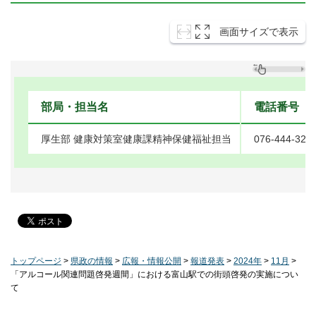
画面サイズで表示
部局・担当名
電話番号
厚生部 健康対策室健康課精神保健福祉担当
076-444-322
トップページ
>
県政の情報
>
広報・情報公開
>
報道発表
>
2024年
>
11月
>
「アルコール関連問題啓発週間」における富山駅での街頭啓発の実施につい
て