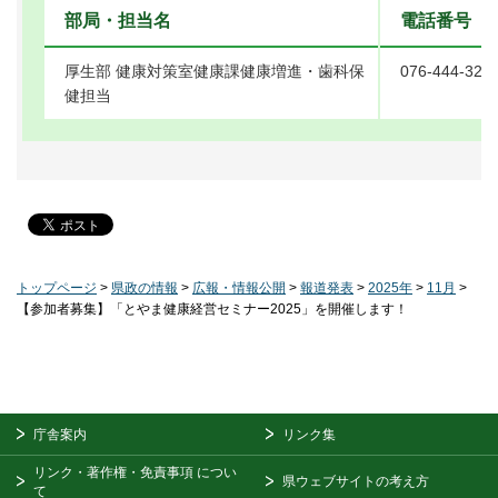
部局・担当名
電話番号
厚生部 健康対策室健康課健康増進・歯科保
076-444-322
健担当
トップページ
>
県政の情報
>
広報・情報公開
>
報道発表
>
2025年
>
11月
>
【参加者募集】「とやま健康経営セミナー2025」を開催します！
庁舎案内
リンク集
リンク・著作権・免責事項
につい
県ウェブサイトの考え方
て