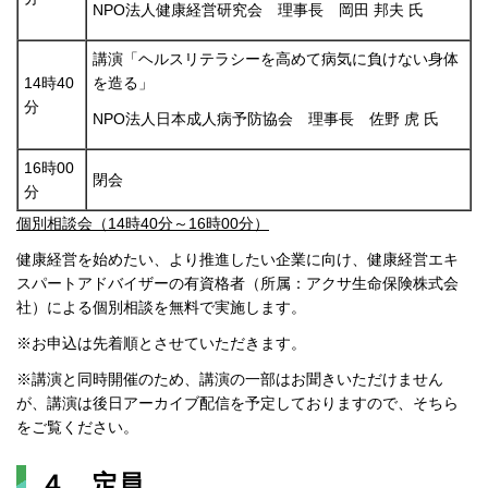
NPO法人健康経営研究会 理事長 岡田 邦夫 氏
講演「ヘルスリテラシーを高めて病気に負けない身体
14時40
を造る」
分
NPO法人日本成人病予防協会 理事長 佐野 虎 氏
16時00
閉会
分
個別相談会（14時40分～16時00分）
健康経営を始めたい、より推進したい企業に向け、健康経営エキ
スパートアドバイザーの有資格者（所属：アクサ生命保険株式会
社）による個別相談を無料で実施します。
※お申込は先着順とさせていただきます。
※講演と同時開催のため、講演の一部はお聞きいただけません
が、講演は後日アーカイブ配信を予定しておりますので、そちら
をご覧ください。
４ 定員