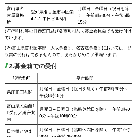
富山県名
月曜日～金曜日（祝日を除
愛知県名古屋市中区栄
古屋事務
く）午前8時30分～午後5時
4-1-1 中日ビル5階
所
15分
(※)市町村等の日赤窓口及び各市町村共同募金委員会でも受け付け
ています。
(※)富山県首都圏本部、大阪事務所、名古屋事務所においては、領
収書の発行はできませんので、あらかじめご了承願います。
2.募金箱での受付
設置場所
受付時間
月曜日～金曜日（祝日を除く）午前8時30分～
県庁正面玄関
午後5時15分
富山県民会館1
月曜日～日曜日（臨時休館日を除く）午前9時0
F受付／総合案
0分～午後10時00分
内
月曜日～日曜日（臨時休館日を除く）午前10時
日本橋とやま
30分から午後7時30分