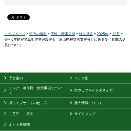
トップページ
>
県政の情報
>
広報・情報公開
>
報道発表
>
2025年
>
12月
>
令和6年能登半島地震災害義援金（富山県被災者支援分）に係る受付期間の延
長について
庁舎案内
リンク集
リンク・著作権・免責事項
につい
県ウェブサイトの考え方
て
県ウェブサイトの使い方
個人情報について
ご意見・ご質問
サイトマップ
よくある質問