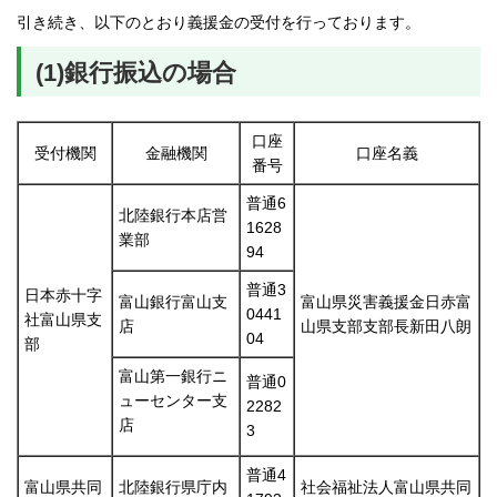
引き続き、以下のとおり義援金の受付を行っております。
(1)銀行振込の場合
口座
受付機関
金融機関
口座名義
番号
普通6
北陸銀行本店営
1628
業部
94
普通3
日本赤十字
富山銀行富山支
富山県災害義援金日赤富
0441
社富山県支
店
山県支部支部長新田八朗
04
部
富山第一銀行ニ
普通0
ューセンター支
2282
店
3
普通4
富山県共同
北陸銀行県庁内
社会福祉法人富山県共同