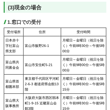
(3)現金の場合
1.窓口での受付
受付場所
住所
受付時間
日本赤十
月曜日～金曜日（祝日を除
字社富山
富山市飯野26-1
く）午前8時30分～午後5時
県支部
00分
月曜日～金曜日（祝日を除
富山県共
富山市安住町5-21
く）午前9時00分～午後5時
同募金会
00分
東京都千代田区平河町
月曜日～金曜日（祝日を除
富山県首
2-6-3 都道府県会館13
く）午前8時30分～午後5時
都圏本部
階
15分
大阪府大阪市西区靱本
月曜日～金曜日（祝日を除
富山県大
町1-9-15 近畿富山会
く）午前8時30分～午後5時
阪事務所
館3階
15分