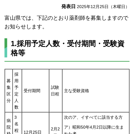
発表日
2025年12月25日（木曜日）
富山県では、下記のとおり薬剤師を募集しますので
お知らせします。
1.採用予定人数・受付期間・受験資
格等
採
募
用
集
予
試験
受付期間
主な受験資格
区
定
日程
分
人
数
3
次のア、イすべてに該当する方
病
名
院
ア）昭和50年4月2日以降に生ま
2月2
程
12月25日
枠
れた者