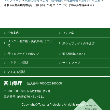
トップページ
>
県政の情報
>
広報・情報公開
>
報道発表
>
2025年
>
12月
>
令和7年度富山県職員（薬剤師）の募集について（通年募集第4回目）
庁舎案内
リンク集
リンク・著作権・免責事項
につい
県ウェブサイトの考え方
て
県ウェブサイトの使い方
個人情報について
ご意見・ご質問
サイトマップ
よくある質問
富山県庁
法人番号 7000020160008
〒930-8501
富山市新総曲輪1番7号
電話番号:
(代表)076-431-4111
Copyright © Toyama Prefecture All rights reserved.