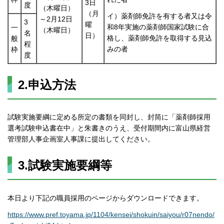
3日
度
（木曜日）
（月
イ）薬剤師免許を有する者又は令
～2月12日
3
曜
和8年実施の薬剤師国家試験に合
一
（木曜日）
名
日）
格し、薬剤師免許を取得する見込
般
程
みの者
枠
度
2.申込方法
試験実施要綱に定める所定の書類を同封し、封筒に「薬剤師採用
選考試験申込書在中」と朱書きのうえ、受付期間内に富山県経営
管理部人事企画室人事課に提出してください。
3.試験実施要綱等
本日より下記の職員採用のページからダウンロードできます。
https://www.pref.toyama.jp/1104/kensei/shokuin/saiyou/r07nendo/