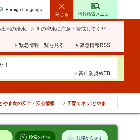
Foreign Language
情報検索メニュー
閉じる
い土地の浸水、河川の増水に注意・警戒してくだ
緊急情報一覧を見る
緊急情報RSS
た！
富山防災WEB
とやま食の安全・安心情報
子育てネッ!とやま
検索の方法
組織から探す