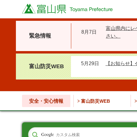
富山県
富山県内にレ
8月7日
緊急情報
さい。
5月29日
【お知らせ】
富山防災WEB
安全・安心情報
富山防災WEB