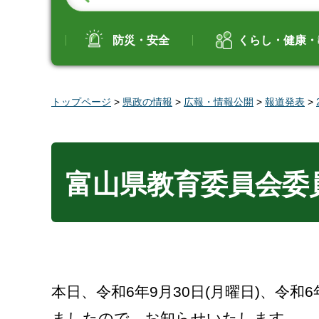
防災・安全
くらし・健康・
トップページ
>
県政の情報
>
広報・情報公開
>
報道発表
>
富山県教育委員会委
本日、令和6年9月30日(月曜日)、
ましたので、お知らせいたします。