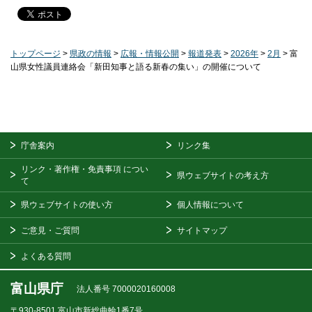
トップページ
>
県政の情報
>
広報・情報公開
>
報道発表
>
2026年
>
2月
> 富
山県女性議員連絡会「新田知事と語る新春の集い」の開催について
庁舎案内
リンク集
リンク・著作権・免責事項
につい
県ウェブサイトの考え方
て
県ウェブサイトの使い方
個人情報について
ご意見・ご質問
サイトマップ
よくある質問
富山県庁
法人番号 7000020160008
〒930-8501
富山市新総曲輪1番7号