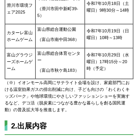
令和7年10月18日（土
滑川市環境フ
（滑川市田中新町39-
曜日）9時30分～14時
ェア2025
5）
富山県総合運動公園
令和7年10月19日（日
カターレ富山
曜日）10時～13時
ホームゲーム
（富山市南中田368）
富山県総合体育センタ
富山グラウジ
令和7年10月29日（水
ー
ーズホームゲ
曜日）17時15分～20
ーム
時（予定）
（富山市秋ケ島183）
（※）イオンモール高岡にサテライト会場を設け、家庭部門にお
ける温室効果ガスの排出削減に向け、子ども向けの「わくわくキ
ッズパーク」や地球環境にやさしいファッションショーを実施す
るなど、デコ活（脱炭素につながる豊かな暮らしを創る国民運
動）の普及拡大等を推進します。
2.出展内容