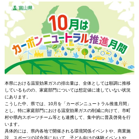
本県における温室効果ガスの排出量は、全体としては順調に推移
しているものの、家庭部門については想定値に達していない状況
にあります。
こうした中、県では、10月を「カーボンニュートラル推進月間」
とし、特に家庭部門における温室効果ガスの削減に向けて、市町
村や県内スポーツチーム等とも連携して、集中的に普及啓発を行
います。
具体的には、県内各地で開催される環境関係イベントや、商業施
設、スポーツの試合等において、子ども向けの体験イベントや、