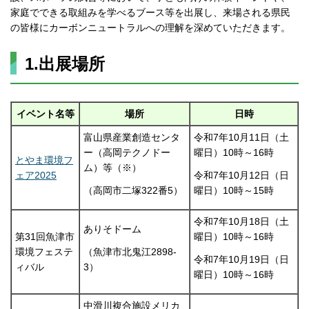
家庭でできる取組みを学べるブース等を出展し、来場される県民
の皆様にカーボンニュートラルへの理解を深めていただきます。
1.出展場所
イベント名等
場所
日時
富山県産業創造センタ
令和7年10月11日（土
ー（高岡テクノドー
曜日）10時～16時
とやま環境フ
ム）等（※）
ェア2025
令和7年10月12日（日
（高岡市二塚322番5）
曜日）10時～15時
令和7年10月18日（土
ありそドーム
第31回魚津市
曜日）10時～16時
環境フェステ
（魚津市北鬼江2898-
令和7年10月19日（日
ィバル
3）
曜日）10時～16時
中滑川複合施設メリカ