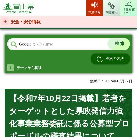
富山県
情報検索
緊急情報
閲覧補助
メニュー
安全・安心情報
検索の方法
テーマから探す
更新日：2025年10月22日
【令和7年10月22日掲載】若者を
ターゲットとした県政発信力強
化事業業務委託に係る公募型プロ
ポーザルの審査結果について