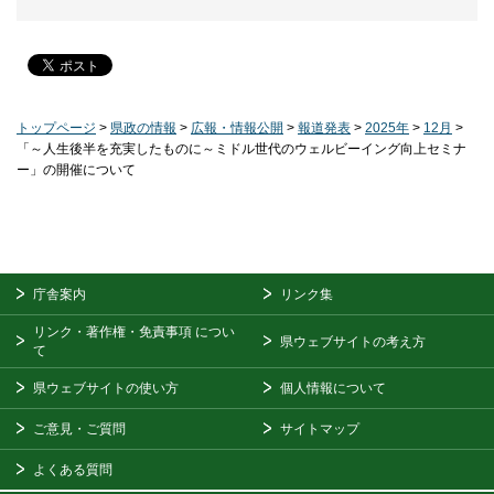
トップページ
>
県政の情報
>
広報・情報公開
>
報道発表
>
2025年
>
12月
>
「～人生後半を充実したものに～ミドル世代のウェルビーイング向上セミナ
ー」の開催について
庁舎案内
リンク集
リンク・著作権・免責事項
につい
県ウェブサイトの考え方
て
県ウェブサイトの使い方
個人情報について
ご意見・ご質問
サイトマップ
よくある質問