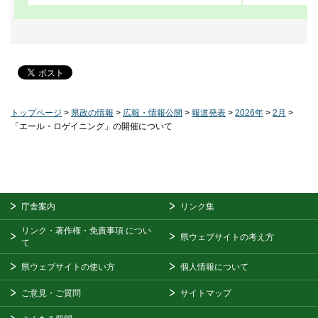
トップページ
>
県政の情報
>
広報・情報公開
>
報道発表
>
2026年
>
2月
>
「エール・ロゲイニング」の開催について
庁舎案内
リンク集
リンク・著作権・免責事項
につい
県ウェブサイトの考え方
て
県ウェブサイトの使い方
個人情報について
ご意見・ご質問
サイトマップ