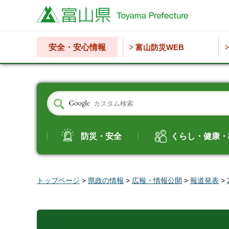
富山県
安全・安心情報
富山防災WEB
防災・安全
くらし・健康・
トップページ
>
県政の情報
>
広報・情報公開
>
報道発表
>