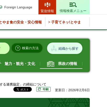
Foreign Language
情報検索メニュー
緊急情報
とやま食の安全・安心情報
子育てネッ!とやま
検索の方法
組織から探す
魅力・観光・文化
県政の情報
関する連携協定」の締結について
印刷
更新日：2026年2月6日