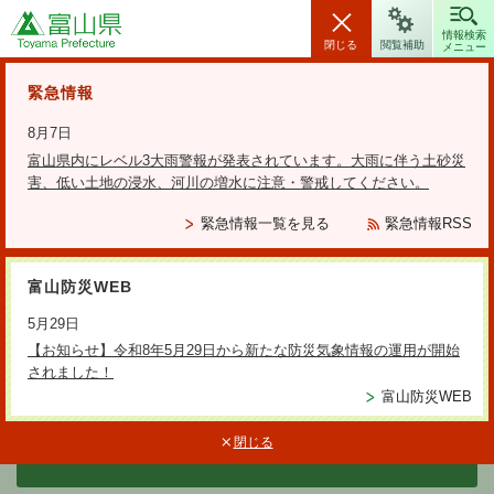
富山県
情報検索
閉じる
閲覧補助
メニュー
安全・安心情報
緊急情報
8月7日
富山県内にレベル3大雨警報が発表されています。大雨に伴う土砂災
害、低い土地の浸水、河川の増水に注意・警戒してください。
検索の方法
緊急情報一覧を見る
緊急情報RSS
テーマから探す
富山防災WEB
更新日：2025年12月22日
5月29日
SDGsの将来の担い手である大学
【お知らせ】令和8年5月29日から新たな防災気象情報の運用が開始
されました！
生と富山県SDGs宣言企業との座
富山防災WEB
談会の開催について
閉じる