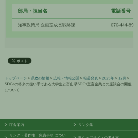
部局・担当名
電話番号
知事政策局 企画室成長戦略課
076-444-891
トップページ
>
県政の情報
>
広報・情報公開
>
報道発表
>
2025年
>
12月
>
SDGsの将来の担い手である大学生と富山県SDGs宣言企業との座談会の開催
について
庁舎案内
リンク集
リンク・著作権・免責事項
につい
県ウェブサイトの考え方