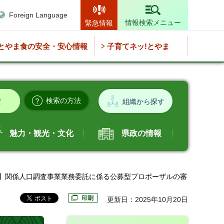
Foreign Language
情報検索メニュー
緊急情報
とやま食の安全・安心情報
子育てネッ!とやま
検索の方法
組織から探す
魅力・観光・文化
県政の情報
掲載】関係人口調査事業業務委託に係る公募型プロポーザルの審
印刷
更新日：2025年10月20日