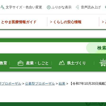
文字サイズ・色合い変更
ふりがな表示
音声読み上げ
とやま医療情報ガイド
くらしの安心情報
教育
産業・しごと
県土づくり
型プロポーザル
>
公募型プロポーザル
>
結果
> 【令和7年10月20日