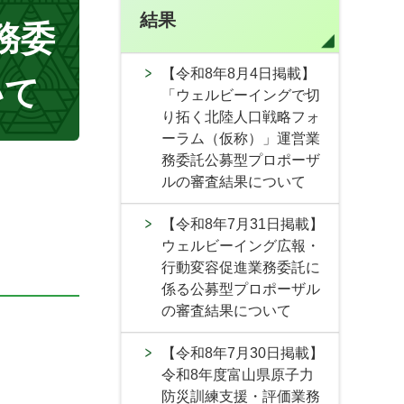
結果
務委
【令和8年8月4日掲載】
いて
「ウェルビーイングで切
り拓く北陸人口戦略フォ
ーラム（仮称）」運営業
務委託公募型プロポーザ
ルの審査結果について
【令和8年7月31日掲載】
ウェルビーイング広報・
行動変容促進業務委託に
係る公募型プロポーザル
の審査結果について
【令和8年7月30日掲載】
令和8年度富山県原子力
防災訓練支援・評価業務