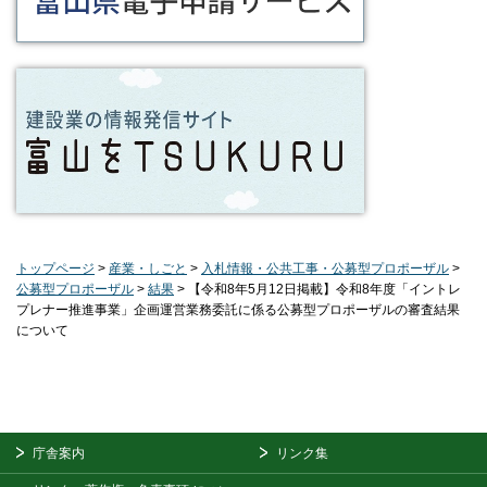
トップページ
>
産業・しごと
>
入札情報・公共工事・公募型プロポーザル
>
公募型プロポーザル
>
結果
> 【令和8年5月12日掲載】令和8年度「イントレ
プレナー推進事業」企画運営業務委託に係る公募型プロポーザルの審査結果
について
庁舎案内
リンク集