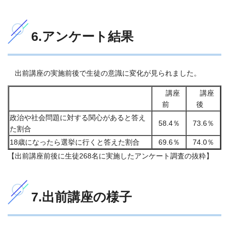
6.アンケート結果
出前講座の実施前後で生徒の意識に変化が見られました。
講座
講座
前
後
政治や社会問題に対する関心があると答え
58.4％
73.6％
た割合
18歳になったら選挙に行くと答えた割合
69.6％
74.0％
【出前講座前後に生徒268名に実施したアンケート調査の抜粋】
7.出前講座の様子