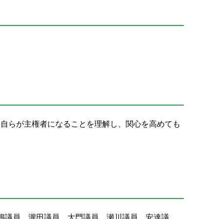
徒自らが主権者になることを理解し、関心を高めても
嶋議員、瀧田議員、大門議員、瀬川議員、安達議