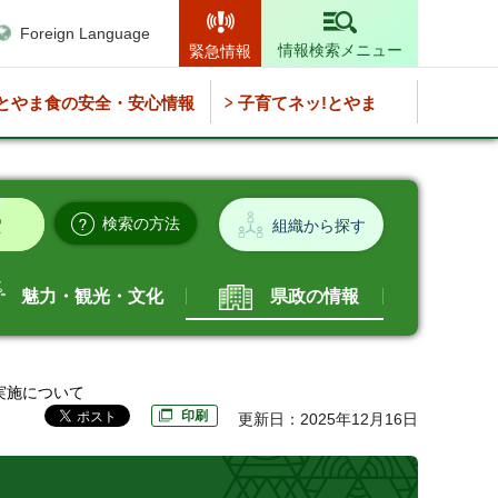
Foreign Language
情報検索メニュー
緊急情報
とやま食の安全・安心情報
子育てネッ!とやま
検索の方法
組織から探す
魅力・観光・文化
県政の情報
実施について
印刷
更新日：2025年12月16日