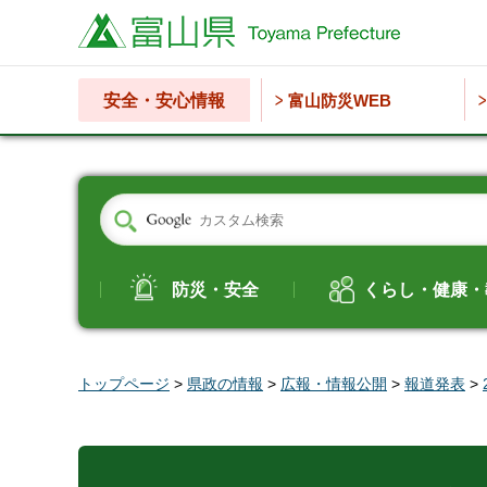
富山県
安全・安心情報
富山防災WEB
防災・安全
くらし・健康・
トップページ
>
県政の情報
>
広報・情報公開
>
報道発表
>