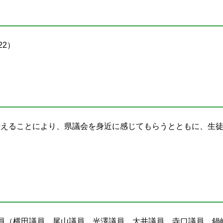
22）
伝えることにより、県議会を身近に感じてもらうとともに、生
議員（横田議員、尾山議員、光澤議員、大井議員、寺口議員、鍋