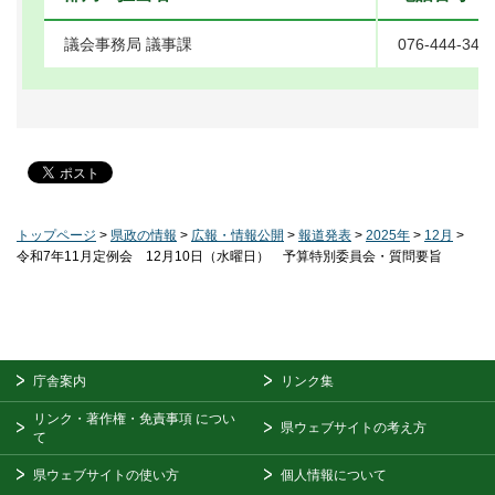
議会事務局 議事課
076-444-341
トップページ
>
県政の情報
>
広報・情報公開
>
報道発表
>
2025年
>
12月
>
令和7年11月定例会 12月10日（水曜日） 予算特別委員会・質問要旨
庁舎案内
リンク集
リンク・著作権・免責事項
につい
県ウェブサイトの考え方
て
県ウェブサイトの使い方
個人情報について