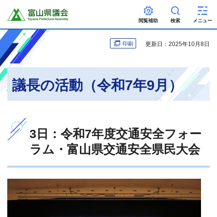
富山県議会
閲覧補助
検索
メニュー
更新日：2025年10月8日
印刷
議長の活動（令和7年9月）
3日：令和7年度交通安全フォー
ラム・富山県交通安全県民大会