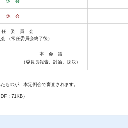
休 会
休 会
 任 委 員 会
会 （常任委員会終了後）
本 会 議
（委員長報告、討論、採決）
れたものが、本定例会で審査されます。
F：71KB）