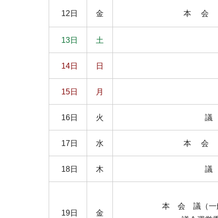
12日
金
本 会 
13日
土
14日
日
15日
月
16日
火
議
17日
水
本 会 
18日
木
議
本 会 議（一
19日
金