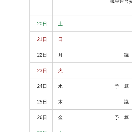
議会運営
20日
土
21日
日
22日
月
議
23日
火
24日
水
予 算
25日
木
議
26日
金
予 算