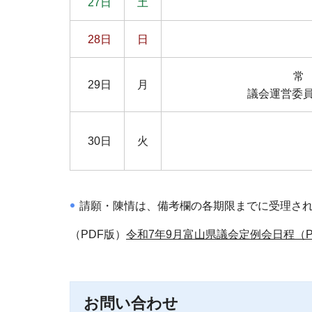
27日
土
28日
日
常
29日
月
議会運営委員
30日
火
請願・陳情は、備考欄の各期限までに受理さ
（PDF版）
令和7年9月富山県議会定例会日程（PD
お問い合わせ