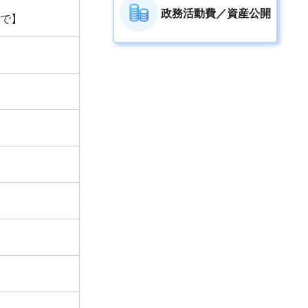
政務活動費／資産公開
まで】