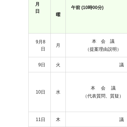
月
午前 (10時00
日
曜
本 会 議
9月8
月
日
（提案理由説明）
9日
火
議
本 会 議
10日
水
（代表質問、質疑）
11日
木
議