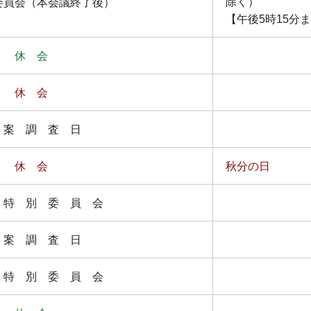
除く）
委員会（本会議終了後）
【午後5時15分
休 会
休 会
 案 調 査 日
休 会
秋分の日
 特 別 委 員 会
 案 調 査 日
 特 別 委 員 会