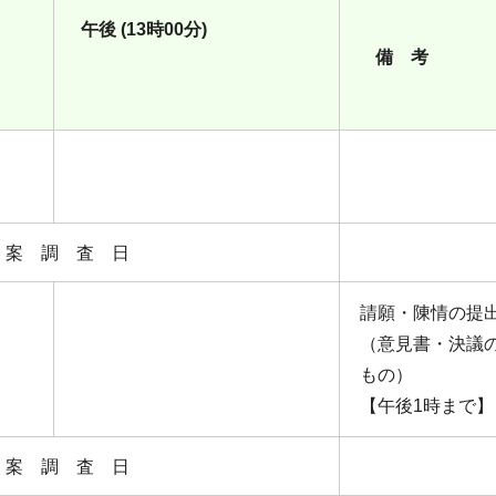
分)
午後 (13時00分)
備
 案 調 査 日
請願・陳情の提
（意見書・決議
もの）
【午後1時まで】
 案 調 査 日