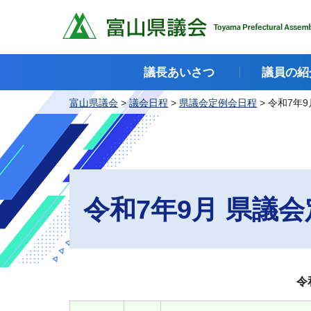
富山県議会
議長あいさつ
議員の紹
富山県議会
>
議会日程
>
県議会定例会日程
> 令和7年
令和7年9月 県議
令