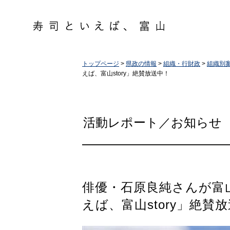
トップページ
>
県政の情報
>
組織・行財政
>
組織別
えば、富山story」絶賛放送中！
活動レポート／お知らせ
俳優・石原良純さんが富
えば、富山story」絶賛