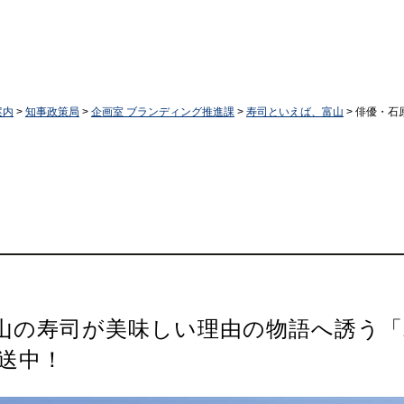
案内
>
知事政策局
>
企画室 ブランディング推進課
>
寿司といえば、富山
> 俳優・
山の寿司が美味しい理由の物語へ誘う「
放送中！