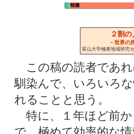
２割の
－世界の
富山大学極東地域研究
この稿の読者であれ
馴染んで、いろいろな
れることと思う。
特に、１年ほど前か
で、極めて効率的な情