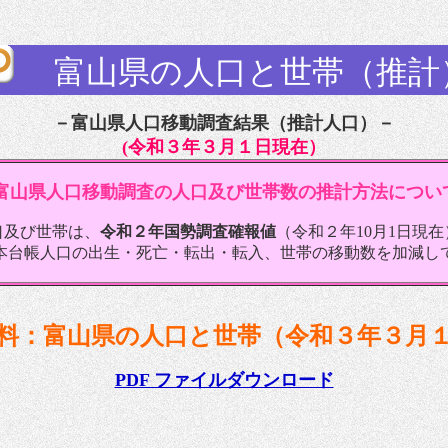
富山県の人口と世帯（推計
－富山県人口移動調査結果（推計人口）－
(令和３年３月１日現在）
富山県人口移動調査の人口及び世帯数の推計方法につい
口及び世帯は、
令和２年国勢調査確報値
（令和２年10月1日現
本台帳人口の出生・死亡・転出・転入、世帯の移動数を加減し
料：富山県の人口と世帯（令和３年３月
PDF ファイルダウンロード