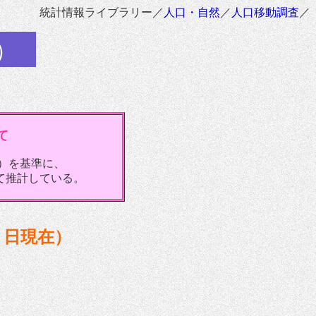
統計情報ライブラリー／
人口・自然
／
人口移動調査
／
）
て
在）を基準に、
て推計している。
１日現在）