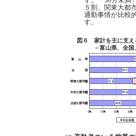
す。「30分未満
５割、関東大都
通勤事情が比較
す。
図６ 家計を主に支え
－富山県、全国