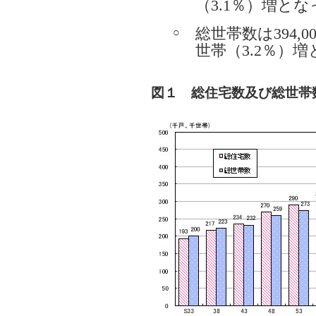
（3.1％）増と
総世帯数は394,0
○
世帯（3.2％）
図１ 総住宅数及び総世帯数