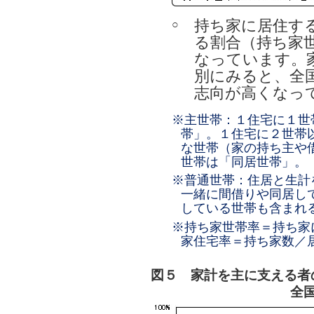
持ち家に居住す
○
る割合（持ち家世
なっています。
別にみると、全
志向が高くなっ
※主世帯：１住宅に１世
帯」。１住宅に２世帯
な世帯（家の持ち主や
世帯は「同居世帯」。
※普通世帯：住居と生計
一緒に間借りや同居し
している世帯も含まれ
※持ち家世帯率＝持ち家
家住宅率＝持ち家数／
図５ 家計を主に支える者
全国