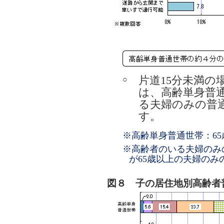
片道15分未満の
○
は、高齢単身普
る夫婦のみの普
す。
※高齢単身普通世帯：6
※高齢者のいる夫婦のみ
が65歳以上の夫婦のみ
図８ 子の居住地別高齢者