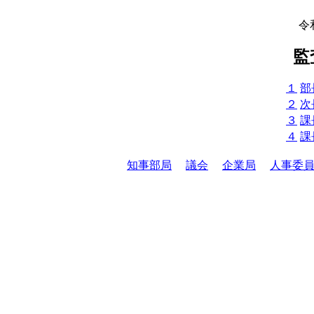
令
監
１
部
２
次
３
課
４
課
知事部局
議会
企業局
人事委