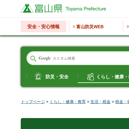
富山県
安全・安心情報
富山防災WEB
防災・安全
くらし・健康・
トップページ
>
くらし・健康・教育
>
生活・税金
>
税金・