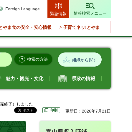
Foreign Language
情報検索メニュー
緊急情報
とやま食の安全・安心情報
子育てネッ!とやま
検索の方法
組織から探す
魅力・観光・文化
県政の情報
販売終了）しました
印刷
更新日：2026年7月21日