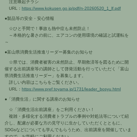
注意喚起チラシ
URL：
https://www.kokusen.go.jp/pdf/n-20260520_1_lf.pdf
●製品等の安全・安心情報
☆ひと手間で！事故も熱中症も未然防止！
～本格的な暑さの前に、エアコンの使用環境の確認と試運転を
～
●富山県消費生活推進リーダー募集のお知らせ
☆県では、消費者被害の未然防止、早期救済等を図るために開
催する出前講座等の講師として啓発活動を行っていただく「富山
県消費生活推進リーダー」を募集します。
詳しい内容はこちらをご覧ください。
URL：
https://www.pref.toyama.jp/1731/leader_bosyu.html
●「消費生活」に関する講座のお知らせ
☆「消費生活出前講座」をご利用ください！
複雑・多様化する消費者トラブルの事例や対処法等について紹
介し、配慮が必要な方の見守りに生かしていただくとともに、
SDGsなどについても学んでもらうため、出前講座を開催していま
すので、お気軽にご利用ください。