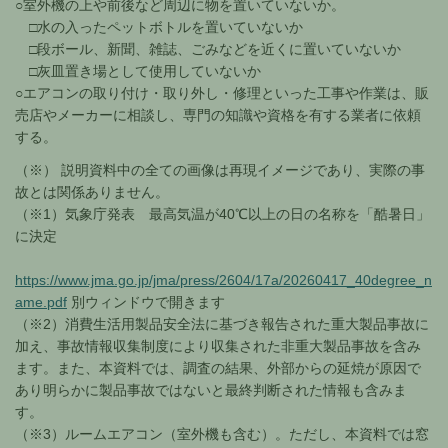
○室外機の上や前後など周辺に物を置いていないか。
□水の入ったペットボトルを置いていないか
□段ボール、新聞、雑誌、ごみなどを近くに置いていないか
□灰皿置き場として使用していないか
○エアコンの取り付け・取り外し・修理といった工事や作業は、販
売店やメーカーに相談し、専門の知識や資格を有する業者に依頼
する。
（※） 説明資料中の全ての画像は再現イメージであり、実際の事
故とは関係ありません。
（※1）気象庁発表 最高気温が40℃以上の日の名称を「酷暑日」
に決定
https://www.jma.go.jp/jma/press/2604/17a/20260417_40degree_n
ame.pdf
別ウィンドウで開きます
（※2）消費生活用製品安全法に基づき報告された重大製品事故に
加え、事故情報収集制度により収集された非重大製品事故を含み
ます。また、本資料では、調査の結果、外部からの延焼が原因で
あり明らかに製品事故ではないと最終判断された情報も含みま
す。
（※3）ルームエアコン（室外機も含む）。ただし、本資料では窓