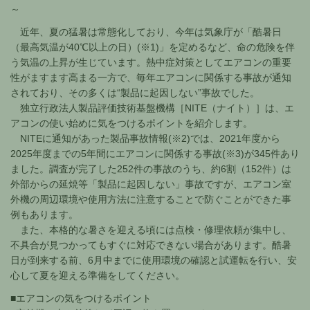
～
近年、夏の猛暑は常態化しており、今年は気象庁が「酷暑日
（最高気温が40℃以上の日）(※1)」を定めるなど、命の危険を伴
う気温の上昇が生じています。熱中症対策としてエアコンの重要
性がますます高まる一方で、毎年エアコンに関係する事故が通知
されており、その多くは“製品に起因しない”事故でした。
独立行政法人製品評価技術基盤機構［NITE（ナイト）］は、エ
アコンの使い始めに気をつけるポイントを紹介します。
NITEに通知があった製品事故情報(※2)では、2021年度から
2025年度までの5年間にエアコンに関係する事故(※3)が345件あり
ました。調査が完了した252件の事故のうち、約6割（152件）は
外部からの延焼等「製品に起因しない」事故ですが、エアコン室
外機の周辺環境や使用方法に注意することで防ぐことができた事
例もあります。
また、本格的な暑さを迎える頃には点検・修理依頼が集中し、
不具合が見つかってもすぐに対応できない場合があります。酷暑
日が到来する前、6月中までに使用環境の確認と試運転を行い、安
心して夏を迎える準備をしてください。
■エアコンの気をつけるポイント