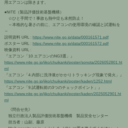
用エアコンは除きます。
●NITE（製品評価技術基盤機構）
☆ひと手間で！事故も熱中症も未然防止！
～本格的な暑さの前に、エアコンの使用環境の確認と試運転を
～
説明資料 URL :
https://www.nite.go.jp/data/000161571.pdf
ポスター URL :
https://www.nite.go.jp/data/000161572.pdf
映像資料 URL :
『エアコン「10.エアコンのNG3選」』
https://www.nite.go.jp/jiko/chuikanki/poster/sonota/2026052801.ht
ml
『エアコン「4.内部に洗浄液がかかりトラッキング現象で発火」』
https://www.nite.go.jp/jiko/chuikanki/poster/kaden/1252.html
『エアコン「9.試運転前の3つのチェックポイント」』
https://www.nite.go.jp/jiko/chuikanki/poster/kaden/2025052901.ht
ml
《問合せ先》
独立行政法人製品評価技術基盤機構 製品安全センター
担当者：山副、藤原