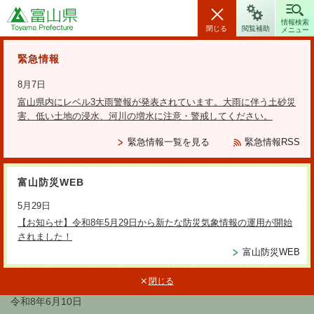
富山県
情報検索
閉じる
閲覧補助
メニュー
安全・安心情報
緊急情報
8月7日
富山県内にレベル3大雨警報が発表されています。大雨に伴う土砂災
害、低い土地の浸水、河川の増水に注意・警戒してください。
検索の方法
緊急情報一覧を見る
緊急情報RSS
テーマから探す
富山防災WEB
更新日：2026年6月10日
5月29日
くらしの安心情報第237号
【お知らせ】令和8年5月29日から新たな防災気象情報の運用が開始
されました！
富山防災WEB
くらしの安心情報第237号
閉じる
くらしの安心ネットとやま
令和8年6月10日